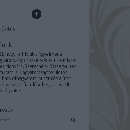
rdetés
lunk
él, hogy felhívjuk a figyelmet a
yarországi örökségvédelmi rendszer
jes hiányára. Szeretnénk összegyűjteni,
utatni a Magyarország területén
álható elhagyatott, pusztulásra ítélt
télyokat, műemlékeket, elherdált
kségünket.
.................................................
resés