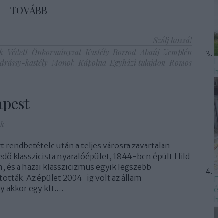
TOVÁBB
Szólj hozzá!
k
Védett
Önkormányzat
Kastély
Borsod-Abaúj-Zemplén
L
drássy-kastély
Monok
Kápolna
Egyházi tulajdon
Romos
h
apest
nk
rt rendbetétele után a teljes városra zavartalan
edő klasszicista nyaralóépület, 1844-ben épült Hild
án, és a hazai klasszicizmus egyik legszebb
ották. Az épület 2004-ig volt az állam
E
y akkor egy kft.…
é
h