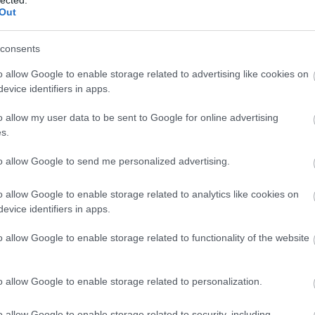
Out
Szólj hozzá!
mlék
Védett
Tolna megye
Üres
Udvari
Egyházi tulajdon
consents
Pusztul
o allow Google to enable storage related to advertising like cookies on
evice identifiers in apps.
 Kastély és kúriák -
o allow my user data to be sent to Google for online advertising
s.
to allow Google to send me personalized advertising.
o allow Google to enable storage related to analytics like cookies on
018 márciusában tettük közzé először a kiszombori
evice identifiers in apps.
To
iási felháborodást keltett a dolog, aztán megtudtuk:
jítás alatt áll! Az oldalra feltöltött képek már az első
o allow Google to enable storage related to functionality of the website
otokat tükrözik. A kripta területe a magyar állam
o allow Google to enable storage related to personalization.
o allow Google to enable storage related to security, including