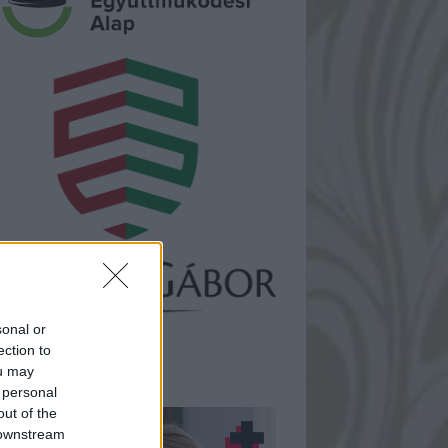
sonal or
ection to
ou may
rtnereink
 personal
out of the
 downstream