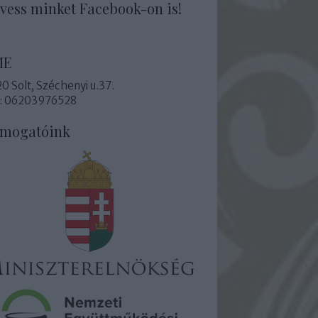
vess minket Facebook-on is!
ME
0 Solt, Széchenyi u.37.
l: 06203976528
mogatóink