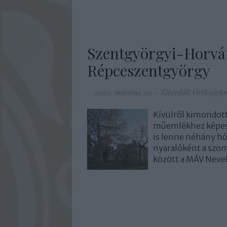
Szentgyörgyi-Horvát
Répceszentgyörgy
2020. március 20.
-
Elherdált.Örökségü
Kívülről kimondotta
műemlékhez képest 
is lenne néhány h
nyaralóként a szom
között a MÁV Nevel