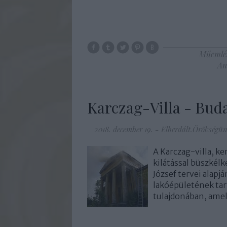
Műemlé
An
Karczag-Villa - Bud
2018. december 19.
-
Elherdált.Örökségü
A Karczag-villa, ke
kilátással büszkélk
József tervei alapj
lakóépületének tart
tulajdonában, amel