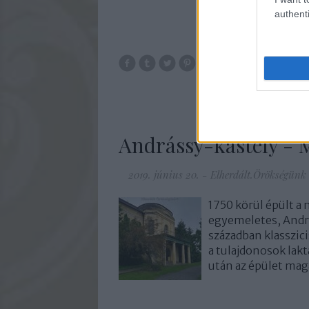
authenti
Műemlék
Vé
Andrássy-kastély -
2019. június 20.
-
Elherdált.Örökségünk
1750 körül épült a
egyemeletes, András
században klasszicis
a tulajdonosok lak
után az épület ma