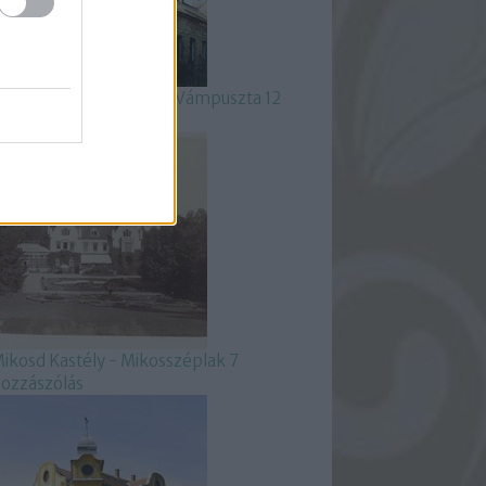
trasszer Kastély - Igar-Vámpuszta
12
ozzászólás
ikosd Kastély - Mikosszéplak
7
ozzászólás