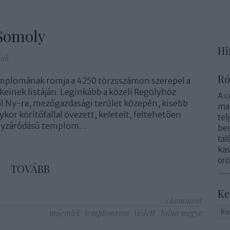
Somoly
Hi
ünk
Ró
mplomának romja a 4250 törzsszámon szerepel a
inek listáján. Leginkább a közeli Regölyhöz
A c
től Ny-ra, mezőgazdasági terület közepén, kisebb
mag
kor körítőfallal övezett, keletelt, feltehetően
tel
élyzáródású templom…
bem
tal
kas
örö
TOVÁBB
......
Ke
1
komment
műemlék
templomrom
Védett
Tolna megye