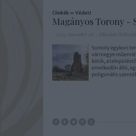
Címkék
»
Védett
Magányos Torony - 
2023. november 28.
-
Elherdált.Örökség
Somoly egykori te
vármegye műemléke
kötik, a település
emelkedőn álló, egy
poligonális szent