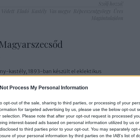
Szólj hozzá!
Védett
Eladó
Kastély
Vas megye
Répceszentgyörgy
Üres
Magántulajdon
 Magyarszecsőd
k
ny-kastély, 1893-ban készült el eklektikus
előzményekkel. Nagy parkban elterülő szabálytalan
elléképületekkel A bejárat bal oldalán, a kastély,
Not Process My Personal Information
uzamos istálló jobb oldalán a kastély főtengelyére
, mögötte…
to opt-out of the sale, sharing to third parties, or processing of your per
formation for targeted advertising by us, please use the below opt-out s
r selection. Please note that after your opt-out request is processed y
Pa
eing interest-based ads based on personal information utilized by us or
TOVÁBB
disclosed to third parties prior to your opt-out. You may separately opt-
losure of your personal information by third parties on the IAB’s list of