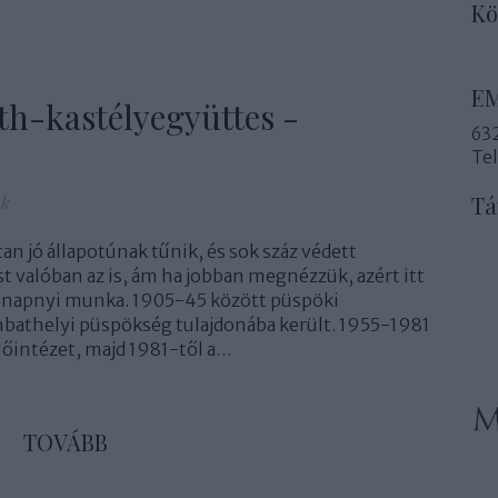
Kö
E
h-kastélyegyüttes -
632
Te
Tá
nk
n jó állapotúnak tűnik, és sok száz védett
valóban az is, ám ha jobban megnézzük, azért itt
ónapnyi munka. 1905-45 között püspöki
bathelyi püspökség tulajdonába került. 1955-1981
őintézet, majd 1981-től a…
TOVÁBB