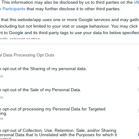
. This information may also be disclosed by us to third parties on the
IA
Szólj hozzá!
Participants
that may further disclose it to other third parties.
Kastély
Vas megye
Magyarszecsőd
Magántulajdon
Romos
Batthyány-kastély
 that this website/app uses one or more Google services and may gath
including but not limited to your visit or usage behaviour. You may click 
 to Google and its third-party tags to use your data for below specifi
ogle consent section.
us templom
l Data Processing Opt Outs
ünk
o opt-out of the Sharing of my personal data.
In
 az 1840-es években kezdték el, saját
ere Marcsik von Simonthurm volt, aki nagy
o opt-out of the Sale of my Personal Data.
 műgonddal, klasszicista stílusban építette fel. Az
In
zet elapadó anyagi forrásai miatt elhúzódott, ezért
s fia Simon…
to opt-out of processing my Personal Data for Targeted
ing.
In
o opt-out of Collection, Use, Retention, Sale, and/or Sharing
TOVÁBB
ersonal Data that Is Unrelated with the Purposes for which it
lected.