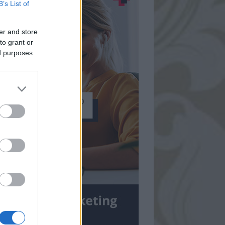
B’s List of
er and store
to grant or
ed purposes